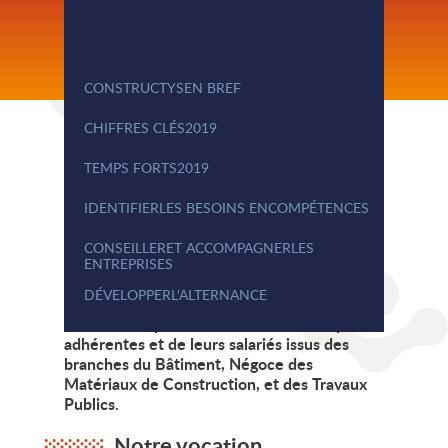
CONSTRUCTYS
EN BREF
CHIFFRES CLÉS
2019
TEMPS FORTS
2019
IDENTIFIER
LES BESOINS EN
COMPÉTENCES
CONSEILLER
ET ACCOMPAGNER
LES
ENTREPRISES
DÉVELOPPER
L'ALTERNANCE
Constructys contribue au développement de
la formation professionnelle des entreprises
adhérentes et de leurs salariés issus des
branches du Bâtiment, Négoce des
Matériaux de Construction, et des Travaux
Publics.
Notre vocation