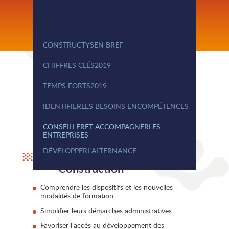
CONSTRUCTYS
EN BREF
CHIFFRES CLÉS
2019
TEMPS FORTS
2019
IDENTIFIER
LES BESOINS EN
COMPÉTENCES
CONSEILLER
ET ACCOMPAGNER
LES
ENTREPRISES
DÉVELOPPER
L'ALTERNANCE
Les défis du secteur de la
Construction
Comprendre les dispositifs et les nouvelles
modalités de formation
Simplifier leurs démarches administratives
Favoriser l’accès au développement des